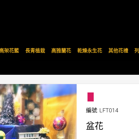
高架花籃
長青植栽
高雅蘭花
乾燥永生花
其他花禮
編號: LFT014
盆花